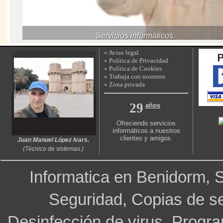
Servicios informáticos.
» Aviso legal
» Política de Privacidad
ES ASÍ DE SIMPLE
SI NOS NECESITAS
» Política de Cookies
» Trabaja con nosotros
¡ Llámanos !
» Zona privada
966.806.006
600.44.44.99
29
años
GCI-Informática es tu socio
Ofreciendo servicios
tecnológico.
informáticos a nuestros
clientes y amigos.
Juan Manuel López Ivars.
(Técnico de sistemas.)
Informatica en Benidorm, S
Seguridad, Copias de se
Desinfección de virus, Progr